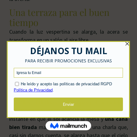
Una terraza para el buen
tiempo
Cuando la luz vespertina se alarga, la acera se
transforma en un salón al aire libre.
El local es también un codiciado
bar con terraza
:
veladores amplios, sombrillas y vistas a la vida del
barrio convierten cada mesa en un palco
privilegiado.
Las bravas recién hechas se mezclan con risas
infantiles, el tintinear de las copas y el rumor lejano
del vecindario. Pocos placeres rivalizan con ese
instante en que el sol acaricia la mesa y
una caña
bien tirada
marca el comienzo de una charla que,
casi sin darnos cuenta, se alarga hasta que el cielo