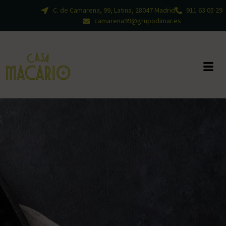
C. de Camarena, 99, Latina, 28047 Madrid
911 63 05 29
camarena99@grupodimar.es