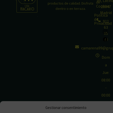
99, Latin
de
productos de calidad. Disfruta
Cookies
28047
dentro o en terraza.
Madrid
Política
de
911
Privacidad
63
05
29
camarena99@grup
Dom
a
Jue:
08:00
-
00:00
Vie y
Gestionar consentimiento
Sab: