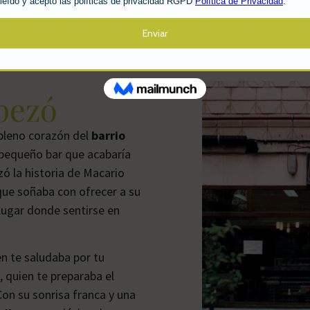
pezó
 pleno corazón del
barrio
 pequeño bar que acabaría
ó la historia de Macario
que soñaba con ofrecer a su
lugar donde sentirse en
en te saludaba por tu
 quien te preparaba el
Con su sonrisa franca y una