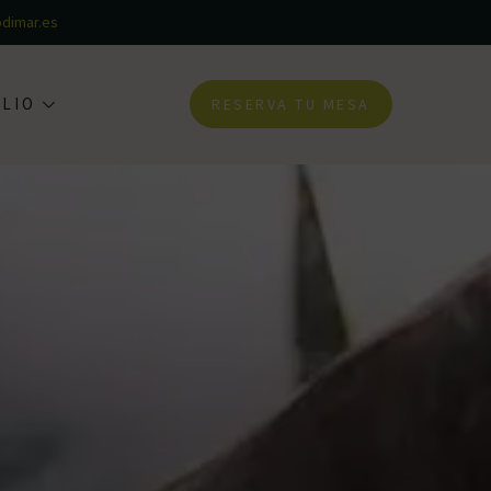
dimar.es
ILIO
RESERVA TU MESA