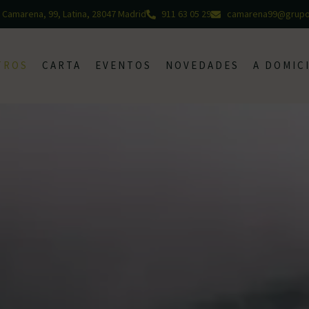
 Camarena, 99, Latina, 28047 Madrid
911 63 05 29
camarena99@grupo
TROS
CARTA
EVENTOS
NOVEDADES
A DOMIC