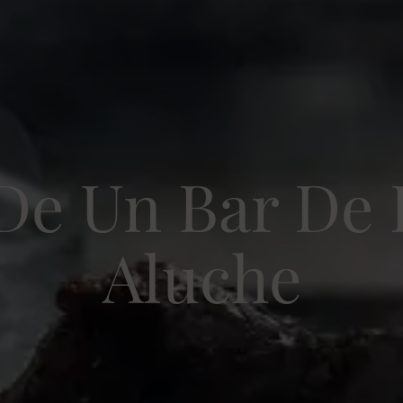
 De Un Bar De 
Aluche