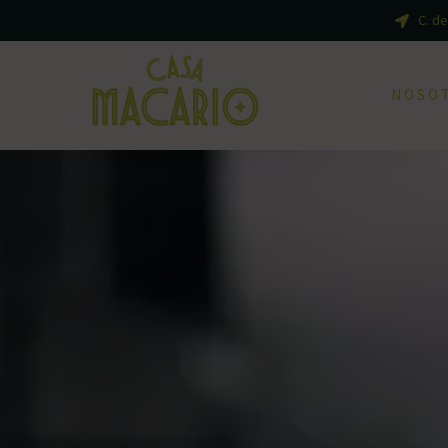
C. de
NOSO